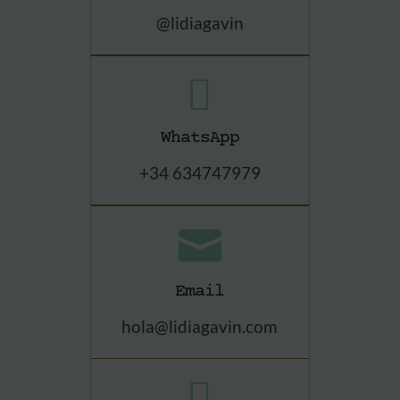
@lidiagavin

WhatsApp
+34 634747979

Email
hola@lidiagavin.com
