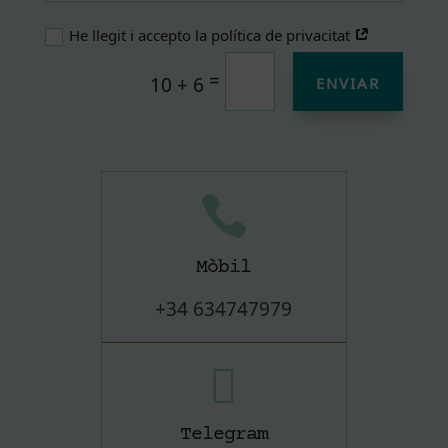
He llegit i accepto la política de privacitat
=
10 + 6
ENVIAR

Mòbil
+34 634747979

Telegram