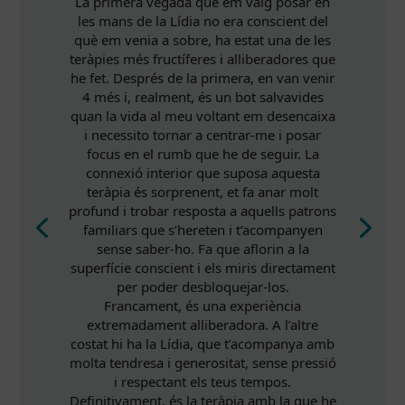
La primera vegada que em vaig posar en
les mans de la Lídia no era conscient del
què em venia a sobre, ha estat una de les
teràpies més fructíferes i alliberadores que
he fet. Després de la primera, en van venir
4 més i, realment, és un bot salvavides
quan la vida al meu voltant em desencaixa
i necessito tornar a centrar-me i posar
focus en el rumb que he de seguir. La
connexió interior que suposa aquesta
teràpia és sorprenent, et fa anar molt
profund i trobar resposta a aquells patrons
familiars que s’hereten i t’acompanyen
sense saber-ho. Fa que aflorin a la
superfície conscient i els miris directament
per poder desbloquejar-los.
Francament, és una experiència
extremadament alliberadora. A l’altre
costat hi ha la Lídia, que t’acompanya amb
molta tendresa i generositat, sense pressió
i respectant els teus tempos.
Definitivament, és la teràpia amb la que he