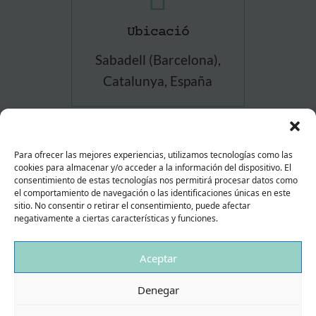
Ubicació
Sabadell (Barcelona),
Catalunya, España
Para ofrecer las mejores experiencias, utilizamos tecnologías como las
NOTA LEGAL
POLÍTICA DE PRIVACITAT
cookies para almacenar y/o acceder a la información del dispositivo. El
consentimiento de estas tecnologías nos permitirá procesar datos como
POLÍTICA DE COOKIES
el comportamiento de navegación o las identificaciones únicas en este
sitio. No consentir o retirar el consentimiento, puede afectar
negativamente a ciertas características y funciones.
Aceptar
© Copyright Lídia Gavín - Todos los derechos reservados. | Web
realizada por Nadia Flaqué.
Denegar